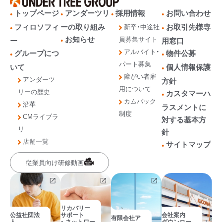
トップページ
アンダーツリ
採用情報
お問い合わせ
フィロソフィ
ーの取り組み
お取引先様専
新卒・中途社
お知らせ
員募集サイト
ー
用窓口
アルバイト・
グループにつ
物件公募
パート募集
いて
個人情報保護
障がい者雇
アンダーツ
方針
用について
リーの歴史
カスタマーハ
カムバック
沿革
ラスメントに
制度
CMライブラ
対する基本方
リ
針
店舗一覧
サイトマップ
従業員向け研修動画
リカバリー
公益社団法
サポート
会社案内
有限会社ア