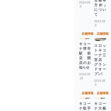
る基本
2024.09
方針」
.9
につい
て
2024.09
.6
店舗情報
店舗情報
キコー
スロッ
ナ堺市
トキコ
駅前
ーナ三
店 閉
宮店
店のお
グラン
知らせ
ドオー
プン！
2024.08
.26
2024.08
.5
店舗情報
店舗情報
キコー
キコー
ナ取手
ナ大船