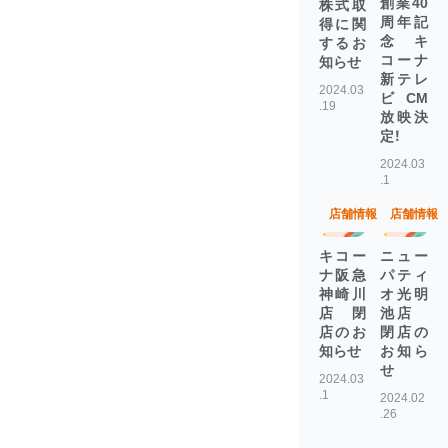
創業40
株式取
周年記
得に関
念 キ
するお
コーナ
知らせ
新テレ
2024.03
ビCM
.19
放映決
定！
2024.03
.1
店舗情報
店舗情報
キコー
ニュー
ナ阪急
パティ
神崎川
オ光明
店 閉
池店
店のお
閉店の
知らせ
お知ら
せ
2024.03
.1
2024.02
.26