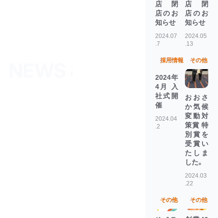
店 閉
店 閉
店のお
店のお
知らせ
知らせ
2024.07
2024.05
.7
.13
採用情報
その他
2024年
4月 入
社式開
おおさ
催
か気候
変動対
2024.04
策賞 特
.2
別賞を
受賞い
たしま
した。
2024.03
.22
その他
その他