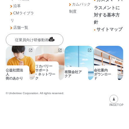
カムバック
沿革
ラスメントに
制度
CMライブラ
対する基本方
リ
針
店舗一覧
サイトマップ
従業員向け研修動画
リカバリー
公益社団法
サポート
会社案内
有限会社ア
人
・ ネットワー
ダウンロー
クア
街のあかり
ク
ド
© Undertree Corporation. All rights reserved.
PAGETOP