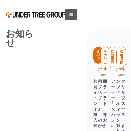
お知ら
せ
す
そ
店
採
べ
の
舗
用
て
他
情
情
報
報
その他
その他
共同開
アンダ
発プラ
ーツリ
イベー
ーグル
トブラ
ープ
ンド
「カス
(PB)
タマー
機 導
ハラス
入のお
メント
知らせ
に対す